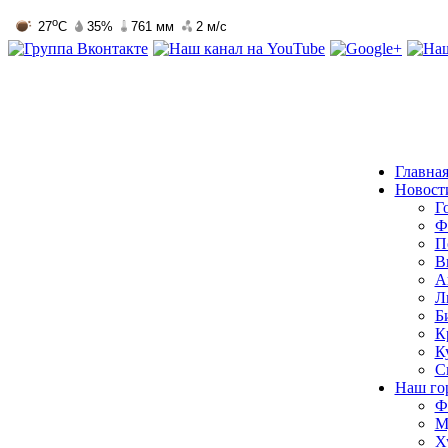
Главна
Новост
Г
Ф
П
В
А
Л
Б
К
К
С
Наш го
Ф
М
Х