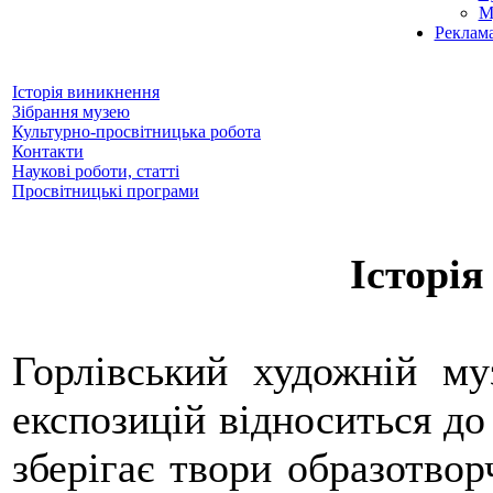
М
Реклам
Історія виникнення
Зібрання музею
Культурно-просвітницька робота
Контакти
Наукові роботи, статті
Просвітницькі програми
Історі
Горлівський художній му
експозицій відноситься до 
зберігає твори образотвор