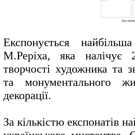
Для увели
Експонується найбільш
М.Реріха, яка налічує 
творчості художника та з
та монументального жив
декорації.
За кількістю експонатів н