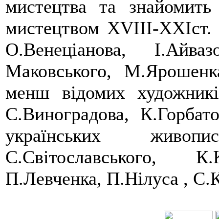
мистецтва та знайомить
мистецтвом ХVIII-ХХІст. 
О.Венеціанова, І.Айва
Маковського, М.Ярошенк
менш відомих художникі
С.Виноградова, К.Горбато
українських живоп
С.Світославського, К
П.Левченка, П.Нілуса , С.