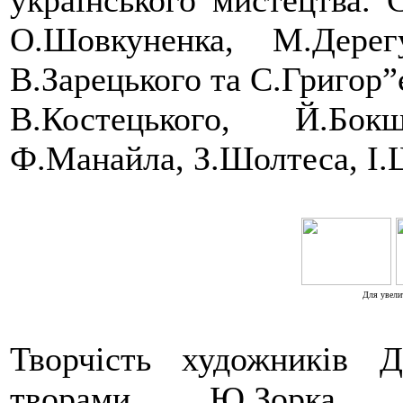
українського мистецтва. 
О.Шовкуненка, М.Дере
В.Зарецького та С.Григор”
В.Костецького, Й.Бо
Ф.Манайла, З.Шолтеса, І.
Для увели
Творчість художників Д
творами Ю.Зорка, Г