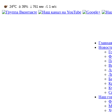
Главна
Новост
Г
Ф
П
В
А
Л
Б
К
К
С
Наш го
Ф
М
Х