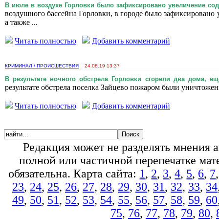
В июле в воздухе Горловки было зафиксировано увеличение со
воздушного бассейна Горловки, в городе было зафиксировано 
а также ...
Читать полностью
Добавить комментарий
КРИМИНАЛ / ПРОИСШЕСТВИЯ
24.08.19 13:37
В результате ночного обстрела Горловки сгорели два дома, е
результате обстрела поселка Зайцево пожаром были уничтожены
Читать полностью
Добавить комментарий
Редакция может не разделять мнения 
полной или частичной перепечатке мате
обязательна. Карта сайта:
1
,
2
,
3
,
4
,
5
,
6
,
7
23
,
24
,
25
,
26
,
27
,
28
,
29
,
30
,
31
,
32
,
33
,
34
49
,
50
,
51
,
52
,
53
,
54
,
55
,
56
,
57
,
58
,
59
,
60
75
,
76
,
77
,
78
,
79
,
80
,