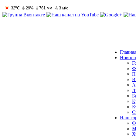
Главна
Новост
Г
Ф
П
В
А
Л
Б
К
К
С
Наш го
Ф
М
Х