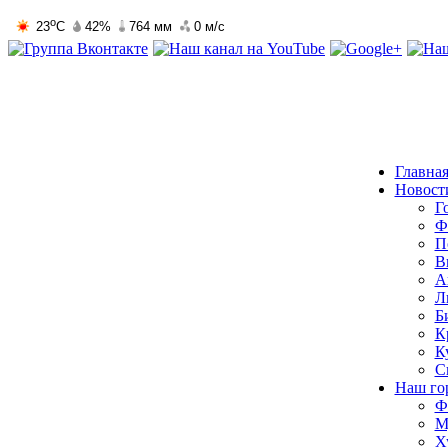
Главна
Новост
Г
Ф
П
В
А
Л
Б
К
К
С
Наш го
Ф
М
Х