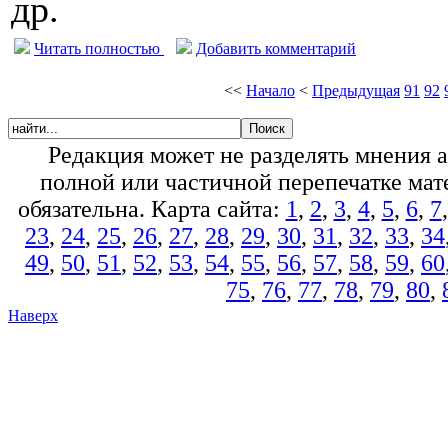
др.
Читать полностью
Добавить комментарий
<<
Начало
<
Предыдущая
91
92
Редакция может не разделять мнения 
полной или частичной перепечатке мате
обязательна. Карта сайта:
1
,
2
,
3
,
4
,
5
,
6
,
7
23
,
24
,
25
,
26
,
27
,
28
,
29
,
30
,
31
,
32
,
33
,
34
49
,
50
,
51
,
52
,
53
,
54
,
55
,
56
,
57
,
58
,
59
,
60
75
,
76
,
77
,
78
,
79
,
80
,
Наверх