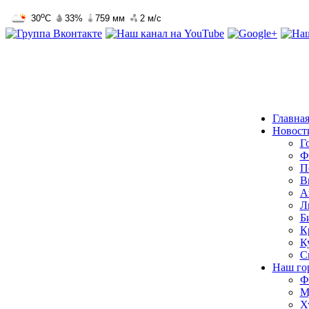
Главна
Новост
Г
Ф
П
В
А
Л
Б
К
К
С
Наш го
Ф
М
Х