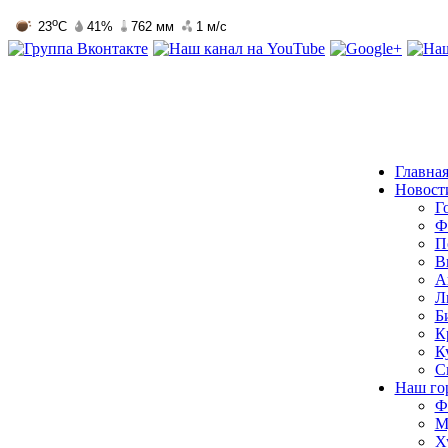
Главна
Новост
Г
Ф
П
В
А
Л
Б
К
К
С
Наш го
Ф
М
Х