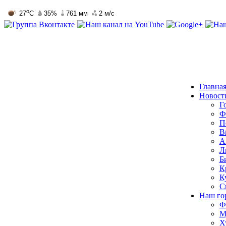
Главна
Новост
Г
Ф
П
В
А
Л
Б
К
К
С
Наш го
Ф
М
Х