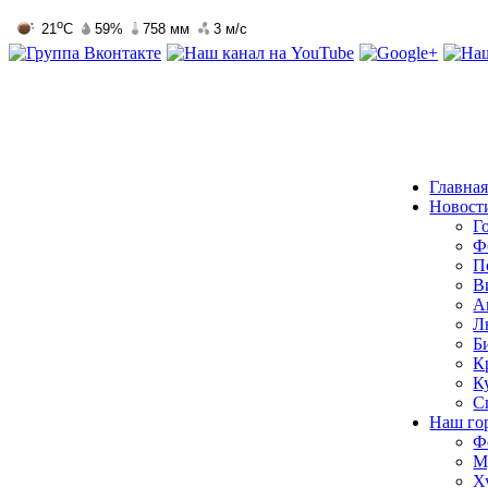
Главна
Новост
Г
Ф
П
В
А
Л
Б
К
К
С
Наш го
Ф
М
Х