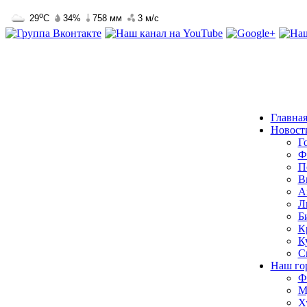
Главна
Новост
Г
Ф
П
В
А
Л
Б
К
К
С
Наш го
Ф
М
Х