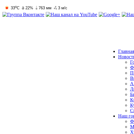
Главна
Новост
Г
Ф
П
В
А
Л
Б
К
К
С
Наш го
Ф
М
Х