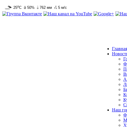
Главна
Новост
Г
Ф
П
В
А
Л
Б
К
К
С
Наш го
Ф
М
Х